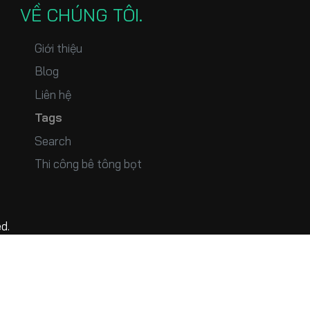
VỀ CHÚNG TÔI
Giới thiệu
Blog
Liên hệ
Tags
Search
Thi công bê tông bọt
d.