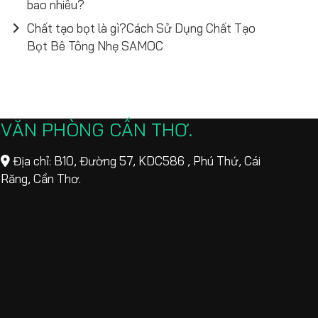
bao nhiêu?
Chất tạo bọt là gì?Cách Sử Dụng Chất Tạo
Bọt Bê Tông Nhẹ SAMOC
VĂN PHÒNG CẦN THƠ
Địa chỉ: B10, Đường 57, KDC586 , Phú Thứ, Cái
Răng, Cần Thơ.