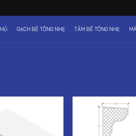
CHỦ
GẠCH BÊ TÔNG NHẸ
TẤM BÊ TÔNG NHẸ
MÁ