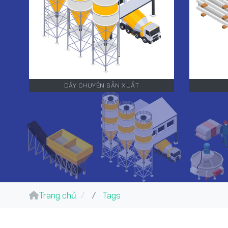
DÂY CHUYỀN SẢN XUẤT
Trang chủ
Tags