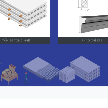
TẤM BÊ TÔNG NHẸ
PHÀO CHỈ EPS