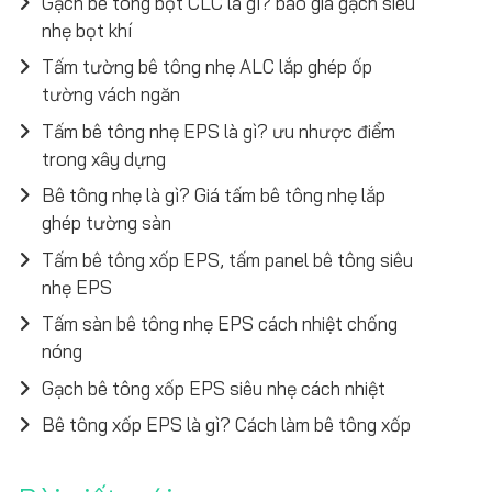
Gạch bê tông bọt CLC là gì? báo giá gạch siêu
nhẹ bọt khí
Tấm tường bê tông nhẹ ALC lắp ghép ốp
tường vách ngăn
Tấm bê tông nhẹ EPS là gì? ưu nhược điểm
trong xây dựng
Bê tông nhẹ là gì? Giá tấm bê tông nhẹ lắp
ghép tường sàn
Tấm bê tông xốp EPS, tấm panel bê tông siêu
nhẹ EPS
Tấm sàn bê tông nhẹ EPS cách nhiệt chống
nóng
Gạch bê tông xốp EPS siêu nhẹ cách nhiệt
Bê tông xốp EPS là gì? Cách làm bê tông xốp