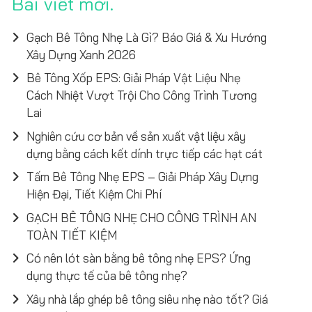
Bài viết mới
Gạch Bê Tông Nhẹ Là Gì? Báo Giá & Xu Hướng
Xây Dựng Xanh 2026
Bê Tông Xốp EPS: Giải Pháp Vật Liệu Nhẹ
Cách Nhiệt Vượt Trội Cho Công Trình Tương
Lai
Nghiên cứu cơ bản về sản xuất vật liệu xây
dựng bằng cách kết dính trực tiếp các hạt cát
Tấm Bê Tông Nhẹ EPS – Giải Pháp Xây Dựng
Hiện Đại, Tiết Kiệm Chi Phí
GẠCH BÊ TÔNG NHẸ CHO CÔNG TRÌNH AN
TOÀN TIẾT KIỆM
Có nên lót sàn bằng bê tông nhẹ EPS? Ứng
dụng thực tế của bê tông nhẹ?
Xây nhà lắp ghép bê tông siêu nhẹ nào tốt? Giá